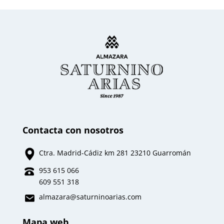
Contacta con nosotros
Ctra. Madrid-Cádiz km 281 23210 Guarromán
953 615 066
609 551 318
almazara
@saturninoarias.com
Mapa web