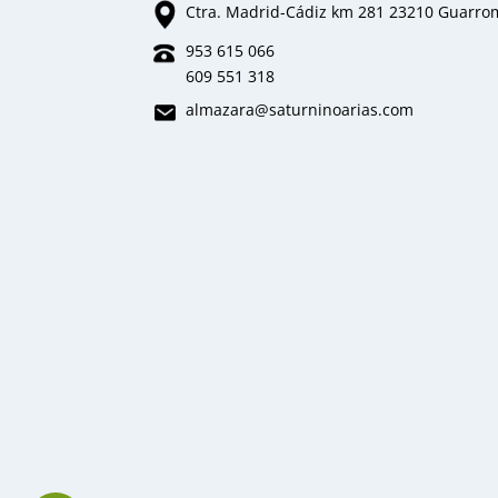
Ctra. Madrid-Cádiz km 281 23210 Guarr
953 615 066
609 551 318
almazara
@saturninoarias.com