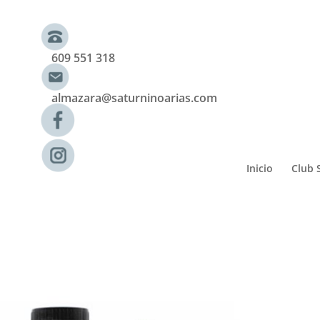
609 551 318
almazara@saturninoarias.com
Inicio
Club 