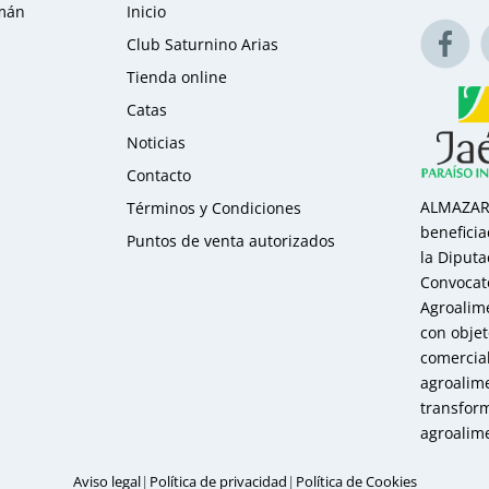
omán
Inicio
Club Saturnino Arias
Tienda online
Catas
Noticias
Contacto
ALMAZARA
Términos y Condiciones
benefici
Puntos de venta autorizados
la Diputa
Convocat
Agroalime
con obje
comercial
agroalime
transfor
agroalime
|
|
Aviso legal
Política de privacidad
Política de Cookies