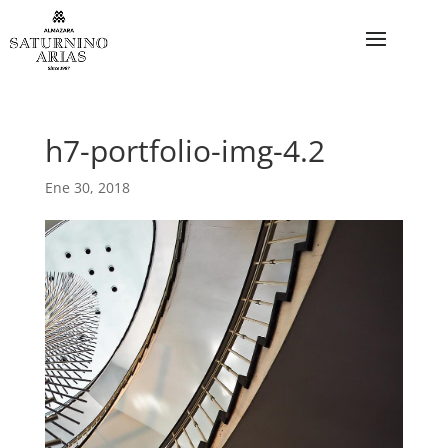
h7-portfolio-img-4.2
Ene 30, 2018