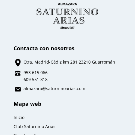
Contacta con nosotros
Ctra. Madrid-Cádiz km 281 23210 Guarromán
953 615 066
609 551 318
almazara
@saturninoarias.com
Mapa web
Inicio
Club Saturnino Arias