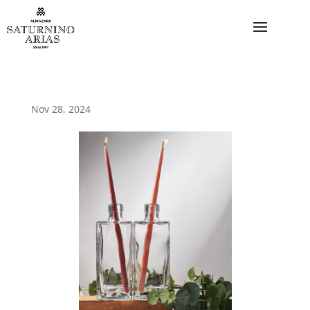
Nov 28, 2024