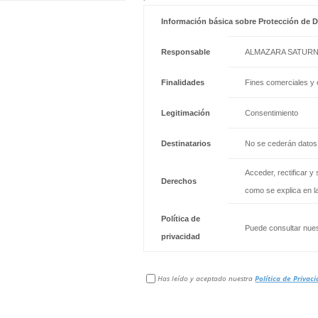
Información básica sobre Protección de 
Responsable
ALMAZARA SATUR
Finalidades
Fines comerciales y 
Legitimación
Consentimiento
Destinatarios
No se cederán datos
Acceder, rectificar y
Derechos
como se explica en l
Política de
Puede consultar nues
privacidad
Has leído y aceptado nuestra
Política de Privac