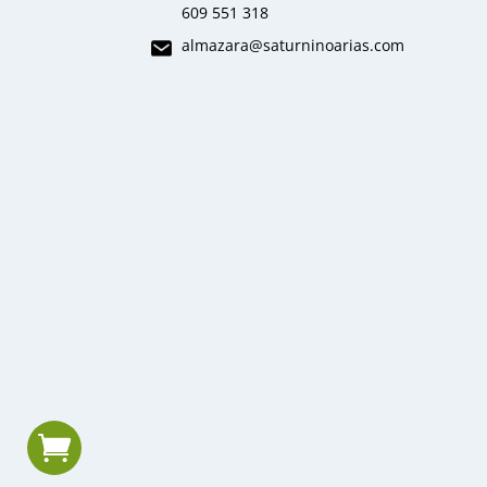
609 551 318
almazara
@saturninoarias.com