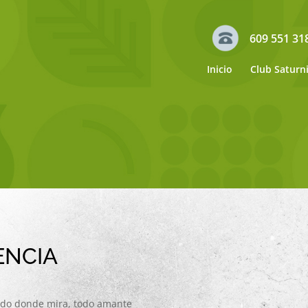
609 551 31
Inicio
Club Saturn
ENCIA
undo donde mira, todo amante