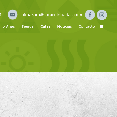
8
almazara@saturninoarias.com
ino Arias
Tienda
Catas
Noticias
Contacto