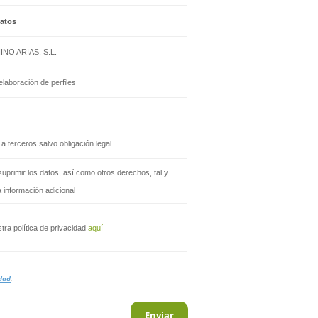
Datos
NINO
ARIAS, S.L.
elaboración de perfiles
 a terceros
salvo obligación legal
 suprimir los datos, así como otros derechos, tal y
a información
adicional
tra política de privacidad
aquí
idad
.