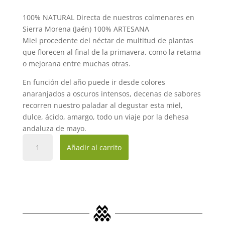
100% NATURAL Directa de nuestros colmenares en
Sierra Morena (Jaén) 100% ARTESANA
Miel procedente del néctar de multitud de plantas
que florecen al final de la primavera, como la retama
o mejorana entre muchas otras.
En función del año puede ir desde colores
anaranjados a oscuros intensos, decenas de sabores
recorren nuestro paladar al degustar esta miel,
dulce, ácido, amargo, todo un viaje por la dehesa
andaluza de mayo.
Miel
Añadir al carrito
Pura
-
Mil
flores
500
gr
cantidad